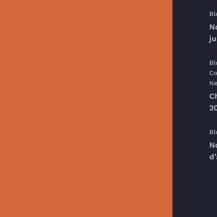
Bl
N
j
Bl
Co
Ne
C
20
Bl
N
d’