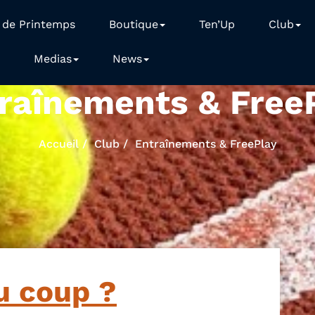
 de Printemps
Boutique
Ten’Up
Club
Medias
News
raînements & Free
Accueil
Club
Entraînements & FreePlay
u coup ?