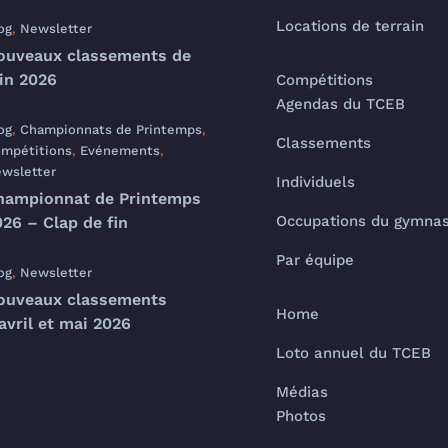
Locations de terrain
og
,
Newsletter
ouveaux classements de
uin 2026
Compétitions
Agendas du TCEB
og
,
Championnats de Printemps
,
Classements
mpétitions
,
Evénements
,
wsletter
Individuels
hampionnat de Printemps
Occupations du gymna
26 – Clap de fin
Par équipe
og
,
Newsletter
ouveaux classements
Home
avril et mai 2026
Loto annuel du TCEB
Médias
Photos