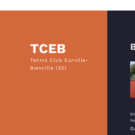
TCEB
B
Tennis Club Eurville-
Bienville (52)
Bl
Ne
G