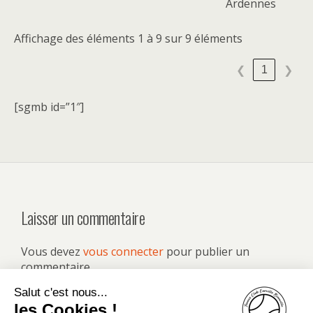
Ardennes
Affichage des éléments 1 à 9 sur 9 éléments
1
❮
❯
[sgmb id=”1″]
Laisser un commentaire
Vous devez
vous connecter
pour publier un
commentaire.