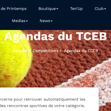
 de Printemps
Boutique
Ten’Up
Club
Medias
News
Agendas du TCEB
Accueil
Compétitions
Agendas du TCEB
oncerne pour retrouver automatiquement les
des rencontres sportives de votre catégorie,