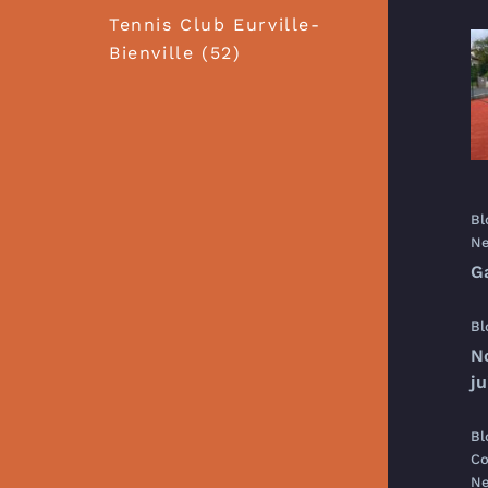
Tennis Club Eurville-
Bienville (52)
Bl
Ne
G
Bl
N
j
Bl
Co
Ne