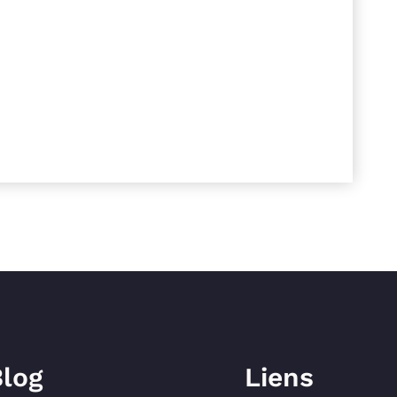
log
Liens