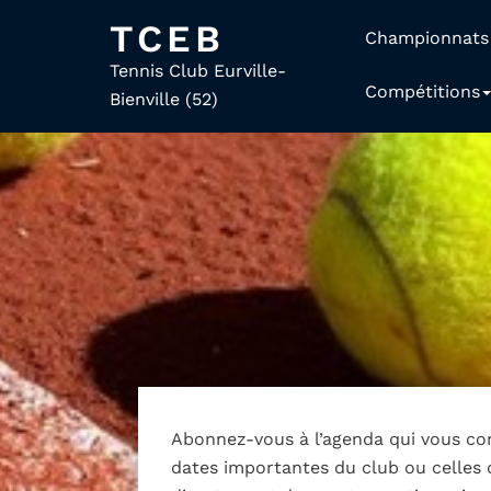
TCEB
Championnats
Tennis Club Eurville-
Compétitions
Bienville (52)
Abonnez-vous à l’agenda qui vous c
dates importantes du club ou celles 