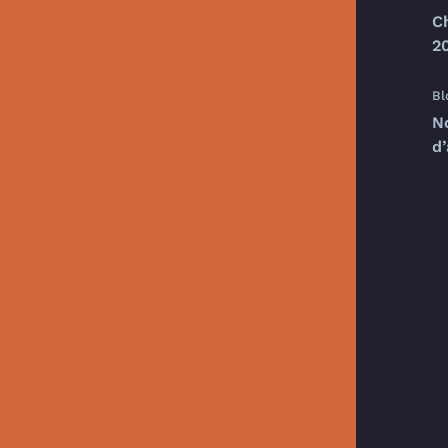
C
20
Bl
N
d’