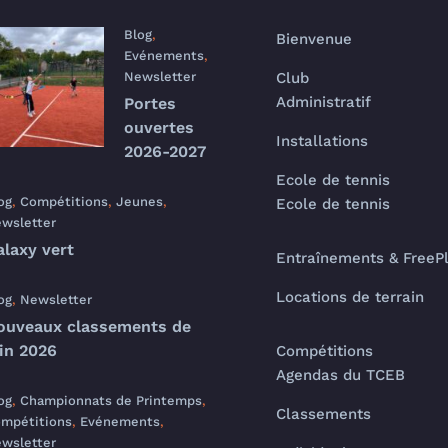
Blog
,
Bienvenue
Evénements
,
Newsletter
Club
Administratif
Portes
ouvertes
Installations
2026-2027
Ecole de tennis
og
,
Compétitions
,
Jeunes
,
Ecole de tennis
wsletter
alaxy vert
Entraînements & FreeP
Locations de terrain
og
,
Newsletter
ouveaux classements de
uin 2026
Compétitions
Agendas du TCEB
og
,
Championnats de Printemps
,
Classements
mpétitions
,
Evénements
,
wsletter