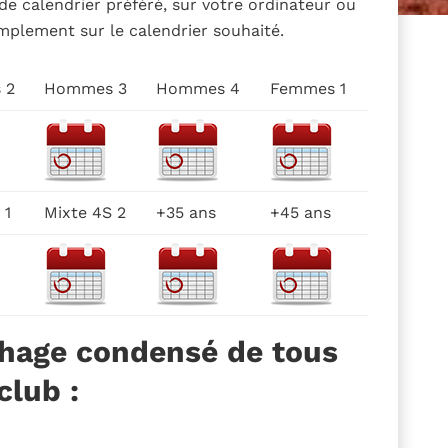
de calendrier préféré, sur votre ordinateur ou
mplement sur le calendrier souhaité.
 2
Hommes 3
Hommes 4
Femmes 1
 1
Mixte 4S 2
+35 ans
+45 ans
chage condensé de tous
club :