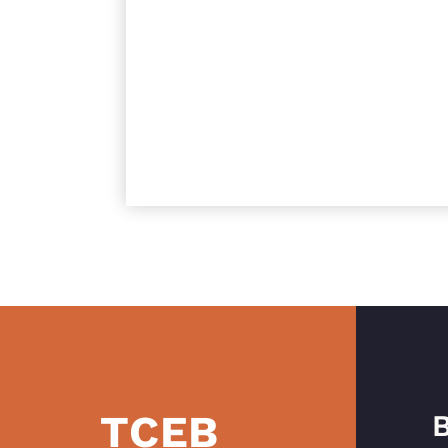
TCEB
B