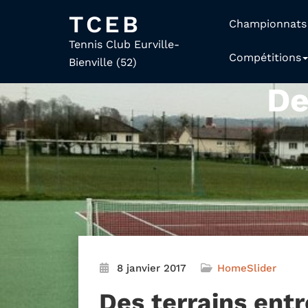
TCEB
Championnats
Tennis Club Eurville-
Compétitions
Bienville (52)
De
8 janvier 2017
HomeSlider
Des terrains ent