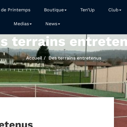
 de Printemps
Boutique
Ten’Up
Club
Medias
News
s terrains entrete
Accueil
Des terrains entretenus
retenus