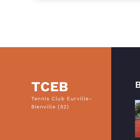
TCEB
B
Tennis Club Eurville-
Bienville (52)