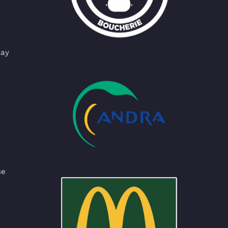
lay
se