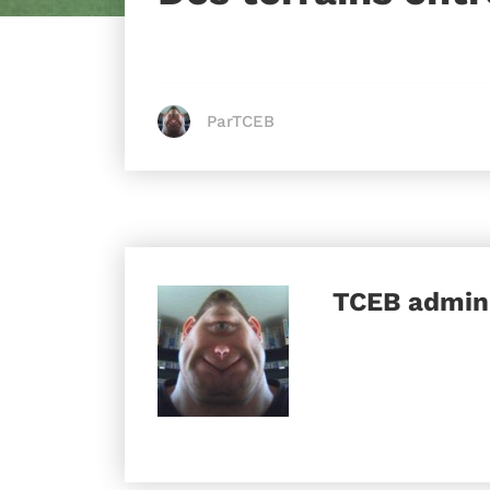
ParTCEB
TCEB
admini