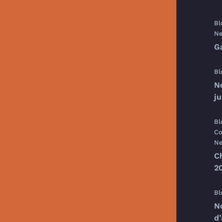
Bl
Ne
G
Bl
N
j
Bl
Co
Ne
C
20
Bl
N
d’