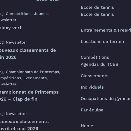
Ecole de tennis
og
,
Compétitions
,
Jeunes
,
Ecole de tennis
wsletter
alaxy vert
Entraînements & FreeP
Locations de terrain
og
,
Newsletter
ouveaux classements de
uin 2026
Compétitions
Agendas du TCEB
og
,
Championnats de Printemps
,
Classements
mpétitions
,
Evénements
,
wsletter
Individuels
hampionnat de Printemps
Occupations du gymna
26 – Clap de fin
Par équipe
og
,
Newsletter
ouveaux classements
Home
avril et mai 2026