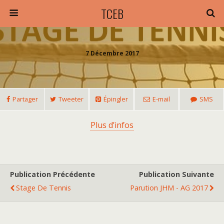
TCEB
7 Décembre 2017
Partager
Tweeter
Épingler
E-mail
SMS
Plus d’infos
Publication Précédente
Publication Suivante
Stage De Tennis
Parution JHM - AG 2017