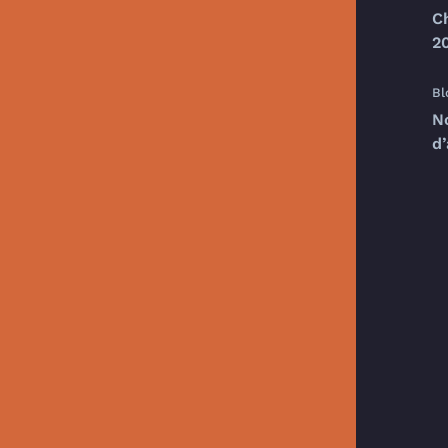
C
20
Bl
N
d’