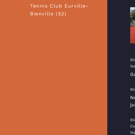
Tennis Club Eurville-
Bienville (52)
Bl
Ne
G
Bl
N
j
Bl
Co
Ne