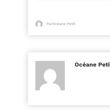
ParOcéane Petit
Océane Pet