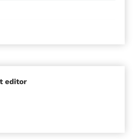
it
editor