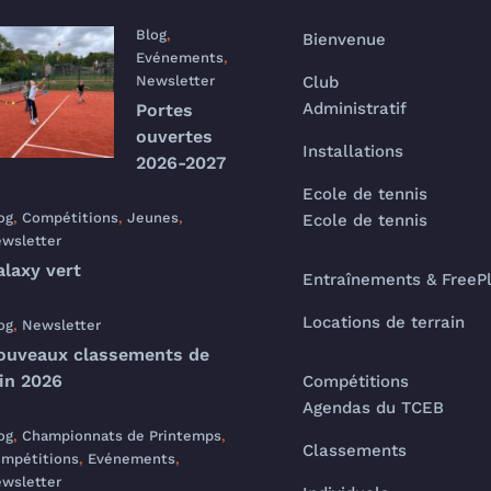
Blog
,
Bienvenue
Evénements
,
Newsletter
Club
Administratif
Portes
ouvertes
Installations
2026-2027
Ecole de tennis
og
,
Compétitions
,
Jeunes
,
Ecole de tennis
wsletter
alaxy vert
Entraînements & FreeP
Locations de terrain
og
,
Newsletter
ouveaux classements de
uin 2026
Compétitions
Agendas du TCEB
og
,
Championnats de Printemps
,
Classements
mpétitions
,
Evénements
,
wsletter