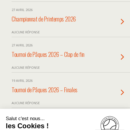
27 AVRIL 2026
Championnat de Printemps 2026
AUCUNE RÉPONSE
27 AVRIL 2026
Tournoi de Pâques 2026 – Clap de fin
AUCUNE RÉPONSE
19 AVRIL 2026
Tournoi de Pâques 2026 – Finales
AUCUNE RÉPONSE
18 AVRIL 2026
Tournoi de Pâques 2026 – Semaine 4