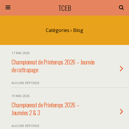
TCEB
Catégories ›
Blog
17 MAI 2026
Championnat de Printemps 2026 – Journée
de rattrapage
AUCUNE RÉPONSE
10 MAI 2026
Championnat de Printemps 2026 –
Journées 2 & 3
AUCUNE RÉPONSE