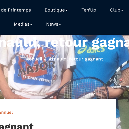
 de Printemps
Boutique
Ten’Up
Club
Medias
News
nauld, retour gagn
Accueil
Arnauld, retour gagnant
annuel
gagnant