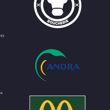
lay
se