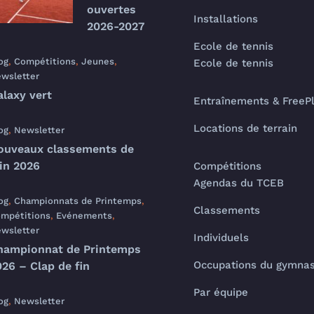
ouvertes
Installations
2026-2027
Ecole de tennis
og
,
Compétitions
,
Jeunes
,
Ecole de tennis
wsletter
alaxy vert
Entraînements & FreeP
Locations de terrain
og
,
Newsletter
ouveaux classements de
uin 2026
Compétitions
Agendas du TCEB
og
,
Championnats de Printemps
,
Classements
mpétitions
,
Evénements
,
wsletter
Individuels
hampionnat de Printemps
Occupations du gymna
26 – Clap de fin
Par équipe
og
,
Newsletter