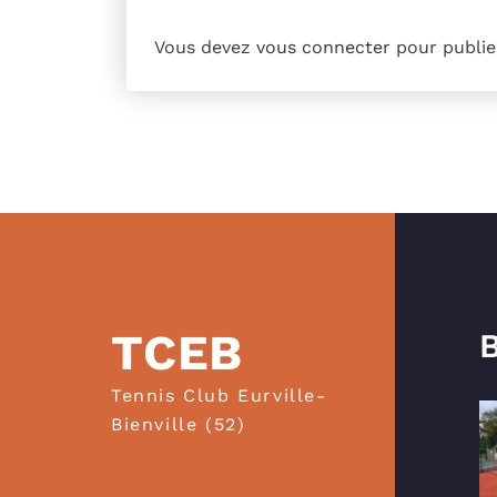
Vous devez
vous connecter
pour publie
TCEB
B
Tennis Club Eurville-
Bienville (52)