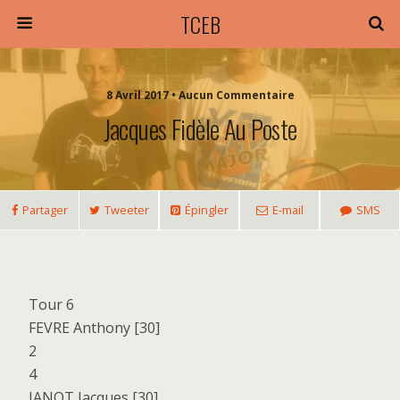
TCEB
8 Avril 2017 • Aucun Commentaire
Jacques Fidèle Au Poste
Partager
Tweeter
Épingler
E-mail
SMS
Tour 6
FEVRE Anthony [30]
2
4
JANOT Jacques [30]