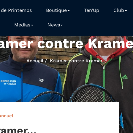
 de Printemps
Boutique
Ten’Up
Club
Medias
News
amer contre Kram
Accueil
Kramer contre Kramer…
annuel
Kramer…