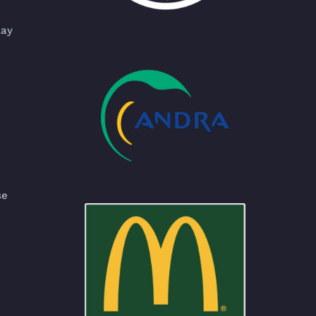
lay
se