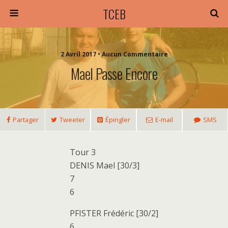
TCEB
2 Avril 2017 • Aucun Commentaire
Mael Passe Encore
Partager
Tweeter
Épingler
E-mail
SMS
Tour 3
DENIS Mael [30/3]
7
6
PFISTER Frédéric [30/2]
6