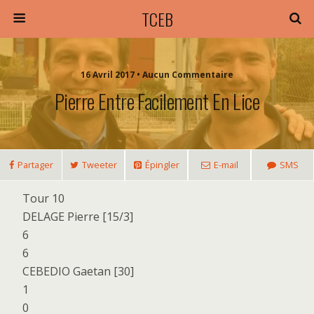
TCEB
16 Avril 2017 • Aucun Commentaire
Pierre Entre Facilement En Lice
Partager
Tweeter
Épingler
E-mail
SMS
Tour 10
DELAGE Pierre [15/3]
6
6
CEBEDIO Gaetan [30]
1
0