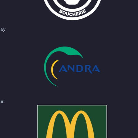
lay
se