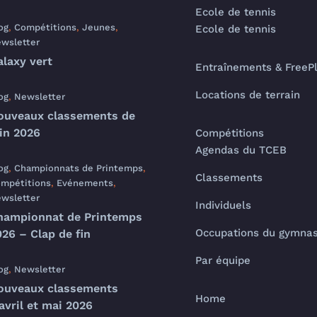
Ecole de tennis
og
,
Compétitions
,
Jeunes
,
Ecole de tennis
wsletter
alaxy vert
Entraînements & FreeP
Locations de terrain
og
,
Newsletter
ouveaux classements de
uin 2026
Compétitions
Agendas du TCEB
og
,
Championnats de Printemps
,
Classements
mpétitions
,
Evénements
,
wsletter
Individuels
hampionnat de Printemps
Occupations du gymna
26 – Clap de fin
Par équipe
og
,
Newsletter
ouveaux classements
Home
avril et mai 2026