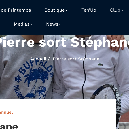
 de Printemps
Boutique
Ten’Up
Club
Medias
News
Pierre sort Stéphan
Accueil
Pierre sort Stéphane
annuel
hane