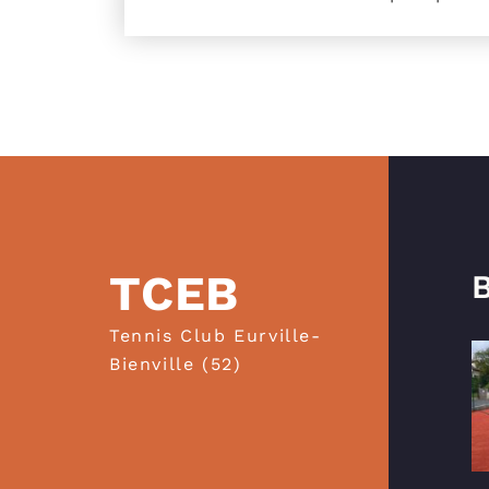
TCEB
B
Tennis Club Eurville-
Bienville (52)