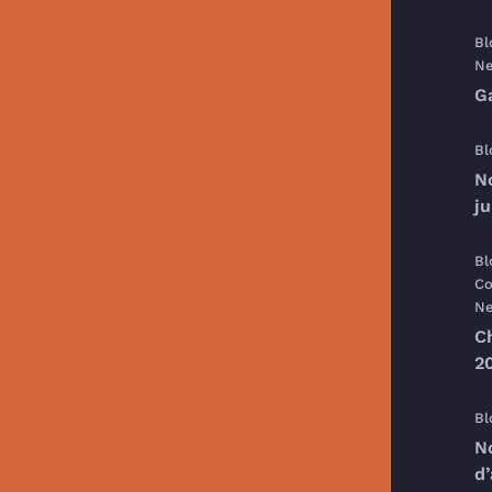
Bl
Ne
G
Bl
N
j
Bl
Co
Ne
C
20
Bl
N
d’