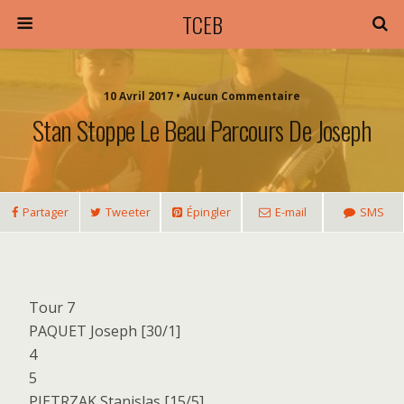
TCEB
10 Avril 2017 • Aucun Commentaire
Stan Stoppe Le Beau Parcours De Joseph
Partager
Tweeter
Épingler
E-mail
SMS
Tour 7
PAQUET Joseph [30/1]
4
5
PIETRZAK Stanislas [15/5]