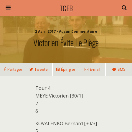
TCEB
2 Avril 2017 • Aucun Commentaire
Victorien Évite Le Piège
Partager
Tweeter
Épingler
E-mail
SMS
Tour 4
MEYE Victorien [30/1]
7
6
KOVALENKO Bernard [30/3]
5