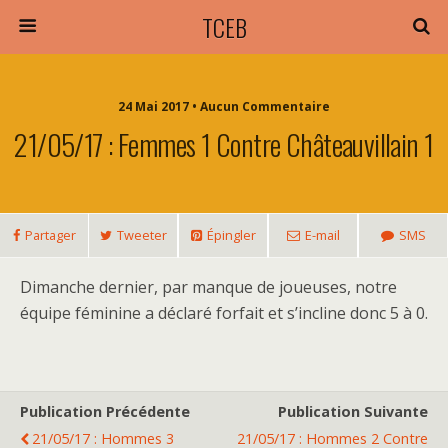
TCEB
24 Mai 2017 • Aucun Commentaire
21/05/17 : Femmes 1 Contre Châteauvillain 1
Partager
Tweeter
Épingler
E-mail
SMS
Dimanche dernier, par manque de joueuses, notre
équipe féminine a déclaré forfait et s’incline donc 5 à 0.
Publication Précédente
Publication Suivante
21/05/17 : Hommes 3
21/05/17 : Hommes 2 Contre