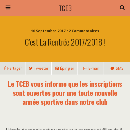
TCEB
10 Septembre 2017 • 2 Commentaires
C’est La Rentrée 2017/2018 !
Partager
Tweeter
Épingler
E-mail
SMS
Le TCEB vous informe que les inscriptions
sont ouvertes pour une toute nouvelle
année sportive dans notre club