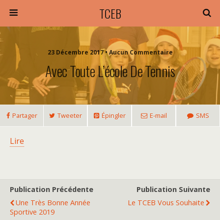
TCEB
23 Décembre 2017 • Aucun Commentaire
Avec Toute L’école De Tennis
Partager
Tweeter
Épingler
E-mail
SMS
Lire
Publication Précédente
Publication Suivante
Une Très Bonne Année
Le TCEB Vous Souhaite
Sportive 2019