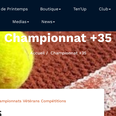
 de Printemps
Boutique
Ten’Up
Club
Medias
News
Championnat +35
Accueil
Championnat +35
hampionnats Vétérans
Compétitions
5