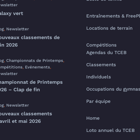
wsletter
alaxy vert
Entraînements & FreeP
Locations de terrain
og
,
Newsletter
ouveaux classements de
uin 2026
Compétitions
Agendas du TCEB
og
,
Championnats de Printemps
,
Classements
mpétitions
,
Evénements
,
wsletter
Individuels
hampionnat de Printemps
Occupations du gymna
26 – Clap de fin
Par équipe
og
,
Newsletter
ouveaux classements
Home
avril et mai 2026
Loto annuel du TCEB