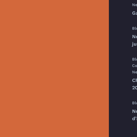
Ne
G
Bl
N
j
Bl
Co
Ne
C
20
Bl
N
d’