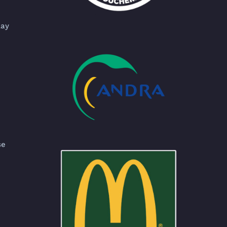
lay
se