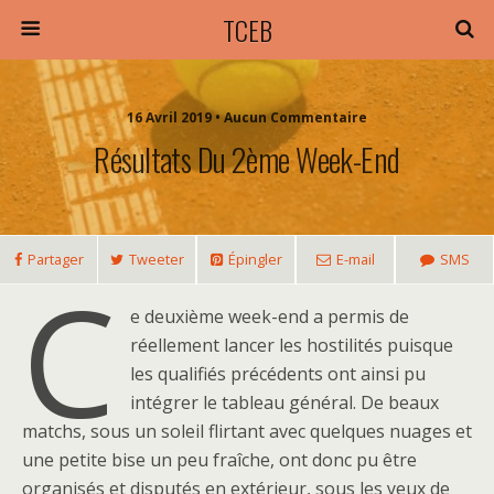
TCEB
16 Avril 2019 • Aucun Commentaire
Résultats Du 2ème Week-End
Partager
Tweeter
Épingler
E-mail
SMS
C
e deuxième week-end a permis de
réellement lancer les hostilités puisque
les qualifiés précédents ont ainsi pu
intégrer le tableau général. De beaux
matchs, sous un soleil flirtant avec quelques nuages et
une petite bise un peu fraîche, ont donc pu être
organisés et disputés en extérieur, sous les yeux de