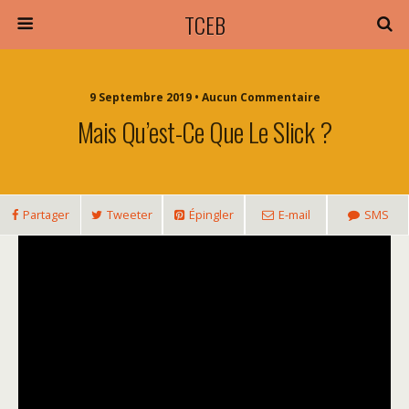
TCEB
9 Septembre 2019 • Aucun Commentaire
Mais Qu’est-Ce Que Le Slick ?
Partager
Tweeter
Épingler
E-mail
SMS