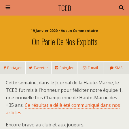
TCEB
19 Janvier 2020 • Aucun Commentaire
On Parle De Nos Exploits
Partager
Tweeter
Épingler
E-mail
SMS
Cette semaine, dans le Journal de la Haute-Marne, le
TCEB fut mis à l’honneur pour féliciter notre équipe 1,
une nouvelle fois Championne de Haute-Marne des
+35 ans.
Ce résultat a déjà été communiqué dans nos
articles
.
Encore bravo au club et aux joueurs.