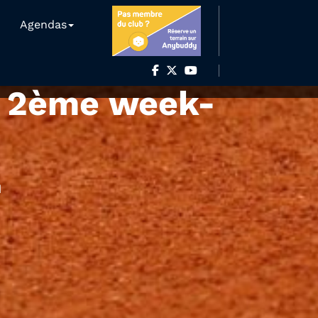
Agendas
& 2ème week-
d