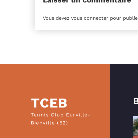
Vous devez
vous connecter
pour publie
TCEB
B
Tennis Club Eurville-
Bienville (52)