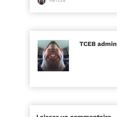
ParTCEB
TCEB
admini
Laisser un commentaire