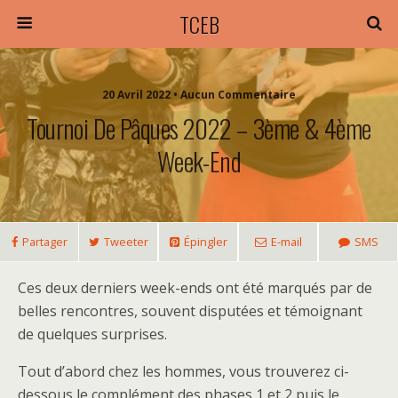
TCEB
20 Avril 2022 • Aucun Commentaire
Tournoi De Pâques 2022 – 3ème & 4ème
Week-End
Partager
Tweeter
Épingler
E-mail
SMS
Ces deux derniers week-ends ont été marqués par de
belles rencontres, souvent disputées et témoignant
de quelques surprises.
Tout d’abord chez les hommes, vous trouverez ci-
dessous le complément des phases 1 et 2 puis le