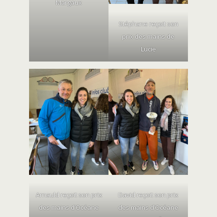
Margaux
Stéphane reçoit son
prix des mains de
Lucie
Arnauld reçoit son prix
David reçoit son prix
des mains d’Océane
des mains d’Océane