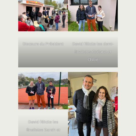
Discours du Président
David félicite les demi-
finalistes Océane et
Chloé
David félicite les
finalistes Sarah et