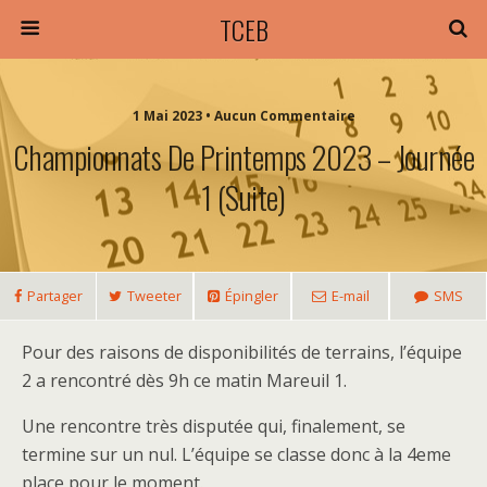
TCEB
1 Mai 2023 • Aucun Commentaire
Championnats De Printemps 2023 – Journée
1 (suite)
Partager
Tweeter
Épingler
E-mail
SMS
Pour des raisons de disponibilités de terrains, l’équipe
2 a rencontré dès 9h ce matin Mareuil 1.
Une rencontre très disputée qui, finalement, se
termine sur un nul. L’équipe se classe donc à la 4eme
place pour le moment.