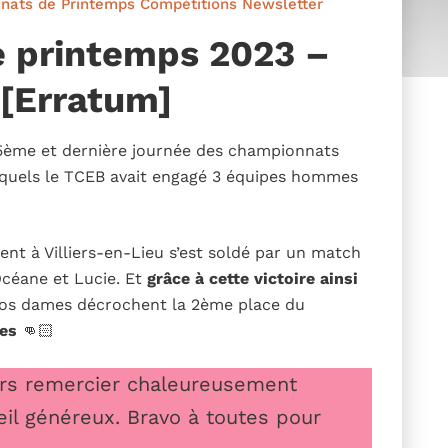
nats de Printemps
Compétitions
Newsletter
 printemps 2023 –
 [Erratum]
a 5ème et dernière journée des championnats
quels le TCEB avait engagé 3 équipes hommes
nt à Villiers-en-Lieu s’est soldé par un match
Océane et Lucie. Et
grâce à cette victoire ainsi
os dames décrochent la 2ème place du
les
👊🏻
eurs remercier chaleureusement
eil généreux. Bravo à toutes pour