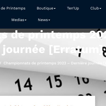
 de Printemps
Boutique
Ten’Up
Club
Medias
News
s de printemps 202
journée [Erratum]
Championnats de printemps 2023 – Dernière journée [