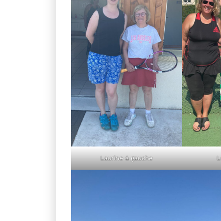
Laurine à gauche
L