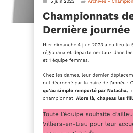
5 juin 2023
Archives - Champion
Championnats de
Dernière journée
Hier dimanche 4 juin 2023 a eu lieu l
régionaux et départementaux dans les
et 1 équipe femmes.
Chez les dames, leur dernier déplaceme
nul décroché par la paire de l’année : 
qu’au simple remporté par Natacha,
n
championnat.
Alors là, chapeau les fil
Toute l’équipe souhaite d’aill
Villiers-en-Lieu pour leur accu