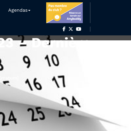
Agendas
3 – Dernière
Erratum]