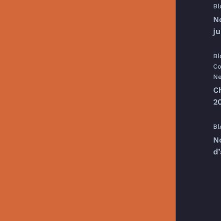
Bl
N
j
Bl
Co
Ne
C
20
Bl
N
d’