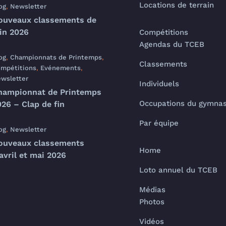
Locations de terrain
og
,
Newsletter
ouveaux classements de
uin 2026
Compétitions
Agendas du TCEB
og
,
Championnats de Printemps
,
Classements
mpétitions
,
Evénements
,
wsletter
Individuels
hampionnat de Printemps
Occupations du gymna
26 – Clap de fin
Par équipe
og
,
Newsletter
ouveaux classements
Home
avril et mai 2026
Loto annuel du TCEB
Médias
Photos
Vidéos