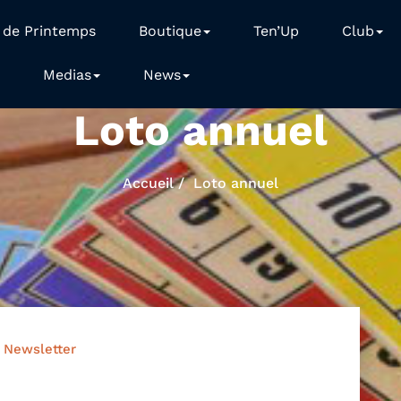
 de Printemps
Boutique
Ten’Up
Club
Medias
News
Loto annuel
Accueil
Loto annuel
Newsletter