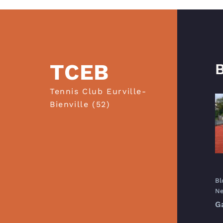
TCEB
B
Tennis Club Eurville-
Bienville (52)
Bl
Ne
G