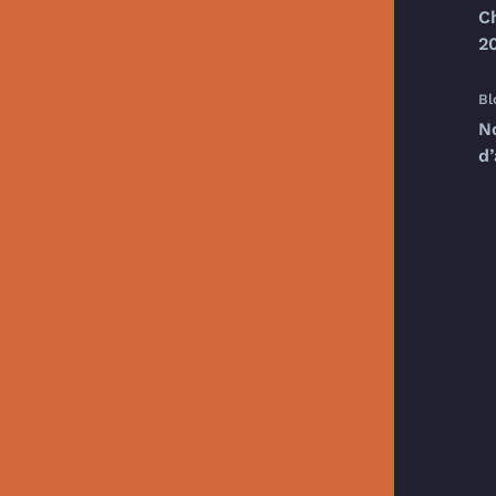
C
20
Bl
N
d’