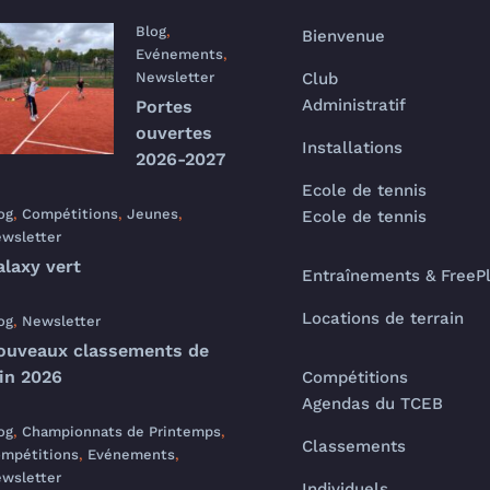
Blog
,
Bienvenue
Evénements
,
Newsletter
Club
Administratif
Portes
ouvertes
Installations
2026-2027
Ecole de tennis
og
,
Compétitions
,
Jeunes
,
Ecole de tennis
wsletter
alaxy vert
Entraînements & FreeP
Locations de terrain
og
,
Newsletter
ouveaux classements de
uin 2026
Compétitions
Agendas du TCEB
og
,
Championnats de Printemps
,
Classements
mpétitions
,
Evénements
,
wsletter
Individuels