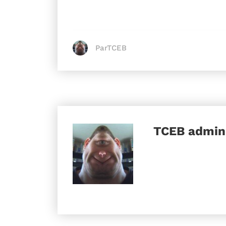
ParTCEB
TCEB
admini