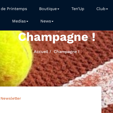
 de Printemps
Boutique
Ten’Up
Club
Medias
News
Champagne !
Accueil
Champagne !
Newsletter