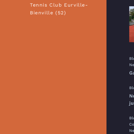
Tennis Club Eurville-
Bienville (52)
Bl
Ne
G
Bl
N
j
Bl
Co
Ne