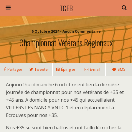
TCEB
6 Octobre 2024 • Aucun Commentaire
Championnat Vétérans Régionaux
Partager
Tweeter
Épingler
E-mail
SMS
Aujourd’hui dimanche 6 octobre eut lieu la dernière
journée de championnat pour nos vétérans de +35 et
+45 ans. A domicile pour nos +45 qui accueillaient
VILLERS LES NANCY VNTC 1 et en déplacement à
Ecrouves pour nos +35.
Nos +35 se sont bien battus et ont failli décrocher la