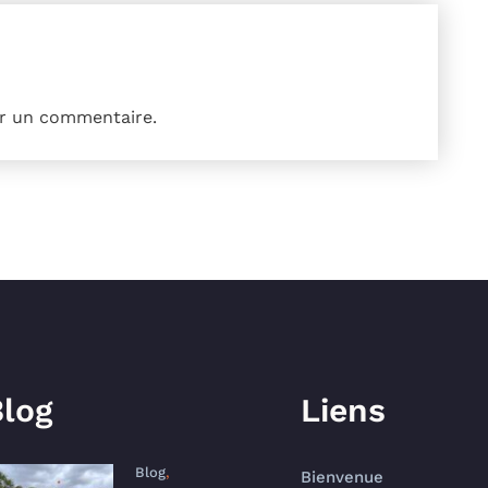
r un commentaire.
log
Liens
Blog
,
Bienvenue