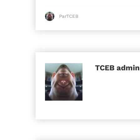
ParTCEB
TCEB
admini