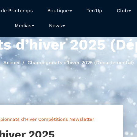
 de Printemps
Boutique
Ten’Up
Club
Medias
News
s d’hiver 2025 (Dé
Accueil
Championnats d’hiver 2025 (Départemental)
pionnats d'Hiver
Compétitions
Newsletter
hiver 2025