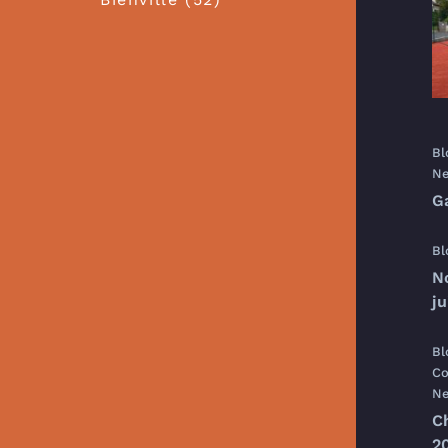
Bl
Ne
G
Bl
N
j
Bl
Co
Ne
C
20