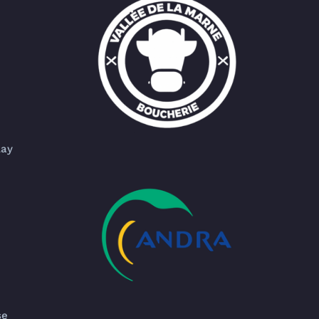
lay
se