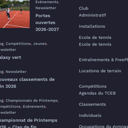
Evénements
,
Newsletter
Club
Administratif
Portes
ouvertes
Installations
2026-2027
Ecole de tennis
og
,
Compétitions
,
Jeunes
,
Ecole de tennis
wsletter
alaxy vert
Entraînements & FreeP
Locations de terrain
og
,
Newsletter
ouveaux classements de
uin 2026
Compétitions
Agendas du TCEB
og
,
Championnats de Printemps
,
Classements
mpétitions
,
Evénements
,
wsletter
Individuels
hampionnat de Printemps
Occupations du gymna
26 – Clap de fin