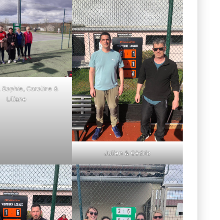
 Sophie, Caroline &
Liliane
Julien & Cédric