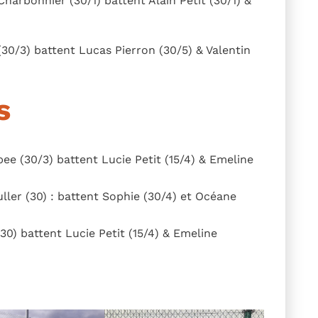
harbonnier (30/1) battent Alain Petit (30/1) &
(30/3) battent Lucas Pierron (30/5) & Valentin
s
e (30/3) battent Lucie Petit (15/4) & Emeline
uller (30) : battent Sophie (30/4) et Océane
(30) battent Lucie Petit (15/4) & Emeline