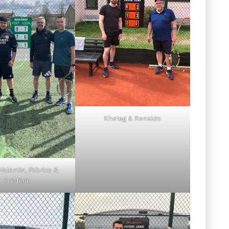
Khetag & Renaldo
Valentin, Fabrice &
Frédéric