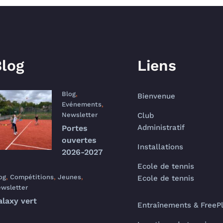
log
Liens
Blog
,
Bienvenue
Evénements
,
Newsletter
Club
Administratif
Portes
ouvertes
Installations
2026-2027
Ecole de tennis
og
,
Compétitions
,
Jeunes
,
Ecole de tennis
wsletter
alaxy vert
Entraînements & FreeP