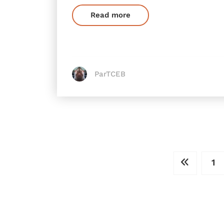
Read more
ParTCEB
Pagination
1
des
publications