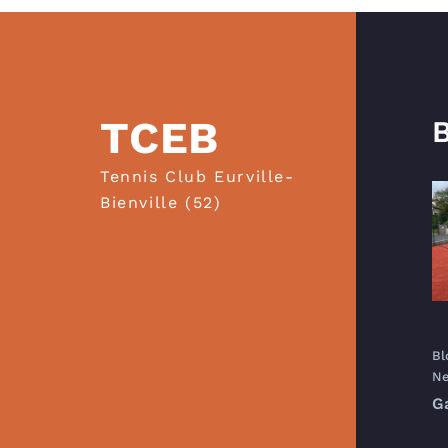
TCEB
B
Tennis Club Eurville-
Bienville (52)
Bl
Ne
G