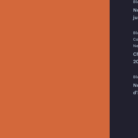
Bl
N
j
Bl
Co
Ne
C
20
Bl
N
d’