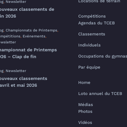
Locations de terrain
og
,
Newsletter
ouveaux classements de
uin 2026
Compétitions
Agendas du TCEB
og
,
Championnats de Printemps
,
Classements
mpétitions
,
Evénements
,
wsletter
Individuels
hampionnat de Printemps
Occupations du gymna
26 – Clap de fin
Par équipe
og
,
Newsletter
ouveaux classements
Home
avril et mai 2026
Loto annuel du TCEB
Médias
Photos
Vidéos