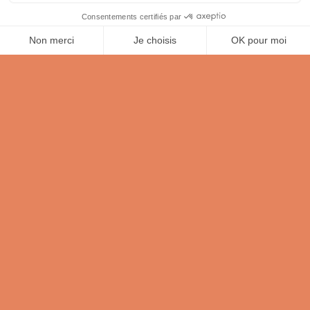
4 JUIN 2019
AUCUNE RÉPONSE
6 FÉVRIER 2019
AUCUNE RÉPONSE
30 JANVIER 2019
AUCUNE RÉPONSE
Retour au début
Mobile
Bureau