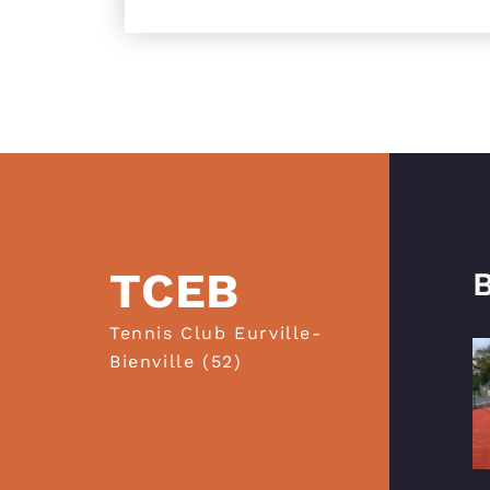
TCEB
B
Tennis Club Eurville-
Bienville (52)