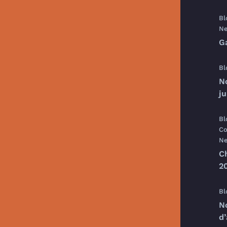
Bl
Ne
G
Bl
N
j
Bl
Co
Ne
C
20
Bl
N
d’