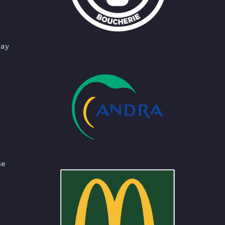
lay
se