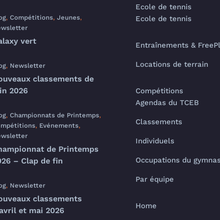
Ecole de tennis
og
,
Compétitions
,
Jeunes
,
Ecole de tennis
wsletter
alaxy vert
Entraînements & FreeP
Locations de terrain
og
,
Newsletter
ouveaux classements de
uin 2026
Compétitions
Agendas du TCEB
og
,
Championnats de Printemps
,
Classements
mpétitions
,
Evénements
,
wsletter
Individuels
hampionnat de Printemps
Occupations du gymna
26 – Clap de fin
Par équipe
og
,
Newsletter
ouveaux classements
Home
avril et mai 2026