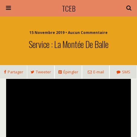
TCEB
15 Novembre 2019 • Aucun Commentaire
Service : La Montée De Balle
Partager
Tweeter
Épingler
E-mail
SMS